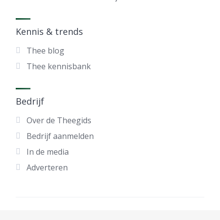
Kennis & trends
Thee blog
Thee kennisbank
Bedrijf
Over de Theegids
Bedrijf aanmelden
In de media
Adverteren
®2025 De Nationale Theegids - alle rechten