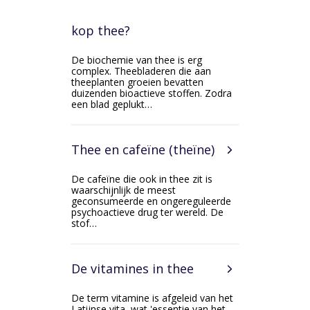
kop thee?
De biochemie van thee is erg
complex. Theebladeren die aan
theeplanten groeien bevatten
duizenden bioactieve stoffen. Zodra
een blad geplukt…
Thee en cafeïne (theïne)
De cafeïne die ook in thee zit is
waarschijnlijk de meest
geconsumeerde en ongereguleerde
psychoactieve drug ter wereld. De
stof…
De vitamines in thee
De term vitamine is afgeleid van het
Latijnse vita, wat 'essentie van het