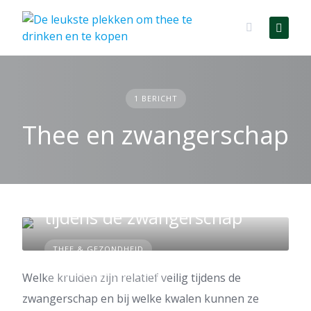
Skip
to
content
1 BERICHT
Thee en zwangerschap
Veilige kruidentheeën voor
tijdens de zwangerschap
THEE & GEZONDHEID
THEE EN ZWANGERSCHAP
Welke kruiden zijn relatief veilig tijdens de
zwangerschap en bij welke kwalen kunnen ze