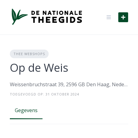
Skip
to
content
THEE WEBSHOPS
Op de Weis
Weissenbruchstraat 39, 2596 GB Den Haag, Nederland
TOEGEVOEGD OP: 31 OKTOBER 2024
Gegevens