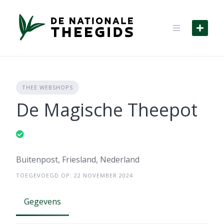
Skip
to
content
THEE WEBSHOPS
De Magische Theepot
Buitenpost, Friesland, Nederland
TOEGEVOEGD OP: 22 NOVEMBER 2024
Gegevens