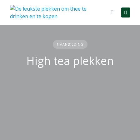
Skip
to
content
1 AANBIEDING
High tea plekken