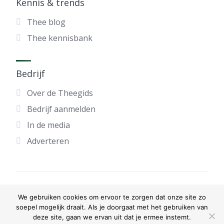
Kennis & trends
Thee blog
Thee kennisbank
Bedrijf
Over de Theegids
Bedrijf aanmelden
In de media
Adverteren
®2025 De Nationale Theegids - alle rechten
We gebruiken cookies om ervoor te zorgen dat onze site zo
voorbehouden
soepel mogelijk draait. Als je doorgaat met het gebruiken van
deze site, gaan we ervan uit dat je ermee instemt.