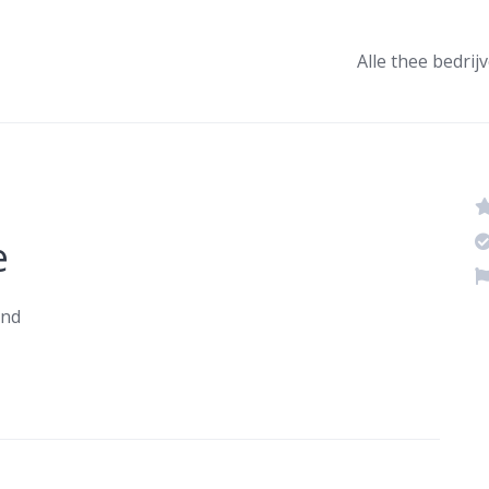
Alle thee bedrij
e
and