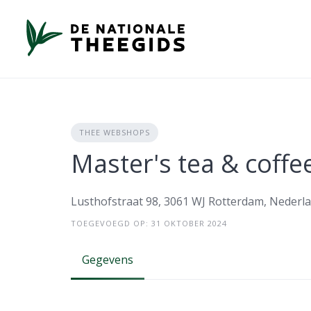
Skip
to
content
THEE WEBSHOPS
Master's tea & coffe
Lusthofstraat 98, 3061 WJ Rotterdam, Nederl
TOEGEVOEGD OP: 31 OKTOBER 2024
Gegevens