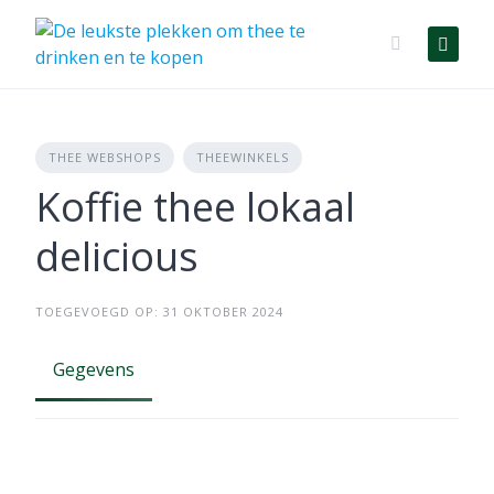
Skip
to
content
THEE WEBSHOPS
THEEWINKELS
Koffie thee lokaal
delicious
TOEGEVOEGD OP: 31 OKTOBER 2024
Gegevens