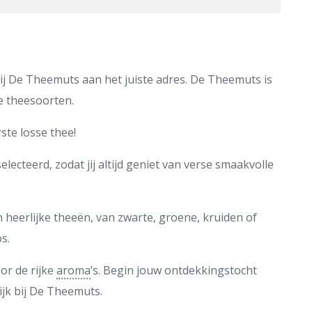
bij De Theemuts aan het juiste adres. De Theemuts is
e theesoorten.
ste losse thee!
lecteerd, zodat jij altijd geniet van verse smaakvolle
heerlijke theeën, van zwarte, groene, kruiden of
s.
oor de rijke
aroma
’s. Begin jouw ontdekkingstocht
ijk bij De Theemuts.