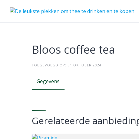
Skip
to
content
Bloos coffee tea
TOEGEVOEGD OP: 31 OKTOBER 2024
Gegevens
Gerelateerde aanbiedin