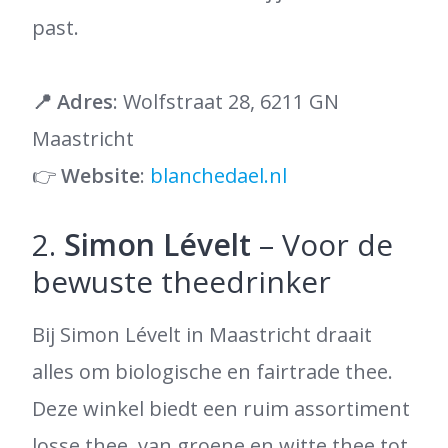
past.
📍
Adres
: Wolfstraat 28, 6211 GN
Maastricht
👉
Website
:
blanchedael.nl
2.
Simon Lévelt
– Voor de
bewuste theedrinker
Bij Simon Lévelt in Maastricht draait
alles om biologische en fairtrade thee.
Deze winkel biedt een ruim assortiment
losse thee, van groene en witte thee tot